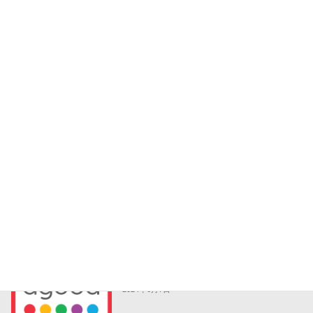
レンタカー選びのポイントは？
タクシー・レンタカー
2024年6月13日
夏の北海道旅行のおすすめスポット
観光地ガイド
2024年6月12日
夏休みやお盆休みに人気のある国内旅行
ツアー
と海外旅行のツアーをご紹介！
2024年6月12日
最大80%オフ！Agodaで国内外のホテル
宿泊
を格安予約しよう！
2024年6月7日