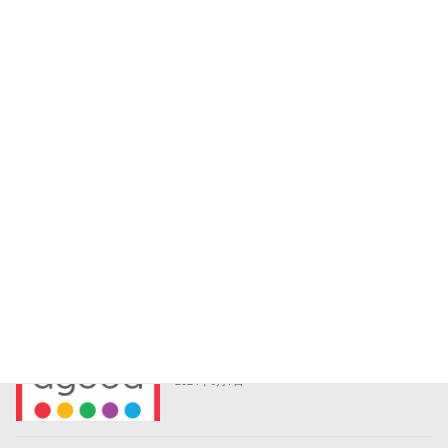
夏の北海道旅行のおすすめスポット
観光地ガイド
2024年6月12日
夏休みやお盆休みに人気のある国内旅行
ツアー
と海外旅行のツアーをご紹介！
2024年6月12日
最大80%オフ！Agodaで国内外のホテル
宿泊
を格安予約しよう！
2024年6月7日